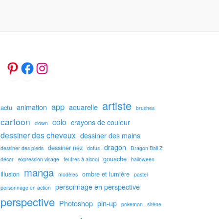
artiste
app
animation
aquarelle
actu
brushes
cartoon
colo
crayons de couleur
clown
dessiner des cheveux
dessiner des mains
dragon
dessiner nez
dessiner des pieds
dofus
Dragon Ball Z
gouache
décor
expression visage
feutres à alcool
halloween
manga
illusion
ombre et lumière
modèles
pastel
personnage en perspective
personnage en action
perspective
Photoshop
pin-up
pokemon
sirène