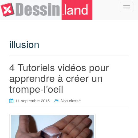
T
o
g
g
l
illusion
e
n
a
4 Tutoriels vidéos pour
v
i
apprendre à créer un
g
trompe-l’oeil
a
t
i
11 septembre 2015
Non classé
o
n