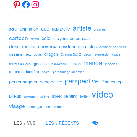
artiste
app
animation
aquarelle
actu
brushes
cartoon
colo
crayons de couleur
clown
dessiner des cheveux
dessiner des mains
dessiner des pieds
dragon
dessiner nez
dofus
Dragon Ball Z
décor
expression visage
manga
gouache
illusion
feutres à alcool
halloween
modèles
ombre et lumière
pastel
personnage en action
perspective
personnage en perspective
Photoshop
video
pin-up
speed painting
pokemon
sirène
twitter
visage
zentangle
échauffement
LES + VUS
LES + RÉCENTS