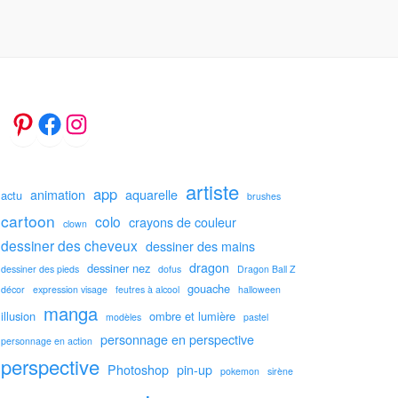
artiste
app
animation
aquarelle
actu
brushes
cartoon
colo
crayons de couleur
clown
dessiner des cheveux
dessiner des mains
dragon
dessiner nez
dessiner des pieds
dofus
Dragon Ball Z
gouache
décor
expression visage
feutres à alcool
halloween
manga
illusion
ombre et lumière
modèles
pastel
personnage en perspective
personnage en action
perspective
Photoshop
pin-up
pokemon
sirène