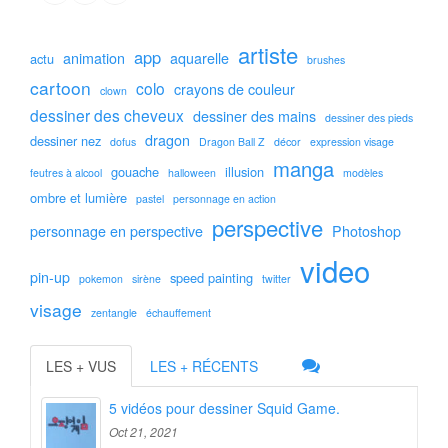
artiste
app
animation
aquarelle
actu
brushes
cartoon
colo
crayons de couleur
clown
dessiner des cheveux
dessiner des mains
dessiner des pieds
dragon
dessiner nez
dofus
Dragon Ball Z
décor
expression visage
manga
gouache
illusion
feutres à alcool
halloween
modèles
ombre et lumière
pastel
personnage en action
perspective
personnage en perspective
Photoshop
video
pin-up
speed painting
pokemon
sirène
twitter
visage
zentangle
échauffement
LES + VUS
LES + RÉCENTS
5 vidéos pour dessiner Squid Game.
Oct 21, 2021