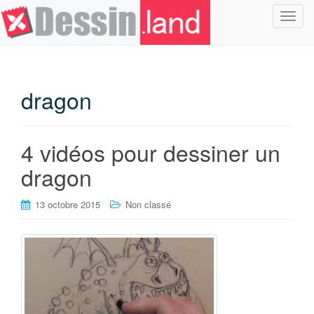
T
o
g
g
l
dragon
e
n
a
4 vidéos pour dessiner un
v
i
dragon
g
a
13 octobre 2015
Non classé
t
i
o
n