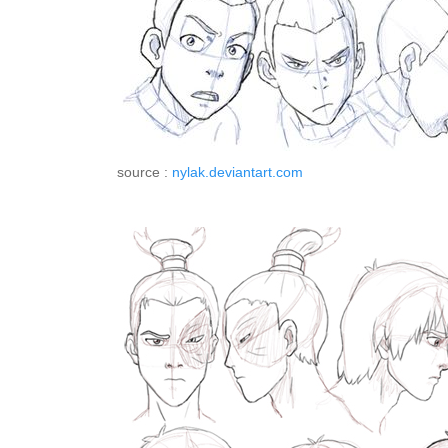
source :
nylak.deviantart.com