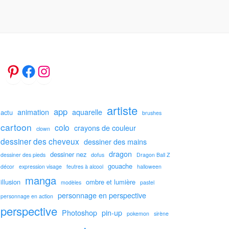
artiste
app
animation
aquarelle
actu
brushes
cartoon
colo
crayons de couleur
clown
dessiner des cheveux
dessiner des mains
dragon
dessiner nez
dessiner des pieds
dofus
Dragon Ball Z
gouache
décor
expression visage
feutres à alcool
halloween
manga
illusion
ombre et lumière
modèles
pastel
personnage en perspective
personnage en action
perspective
Photoshop
pin-up
pokemon
sirène