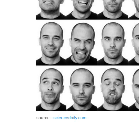
source :
sciencedaily.com