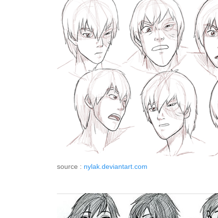
source :
nylak.deviantart.com