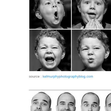
source :
kelmurphyphotographyblog.com